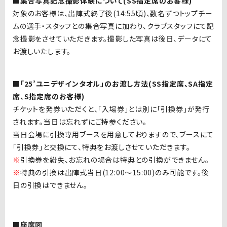
■集合写真記念撮影体験について(SS指定席のお客様
)
対象のお客様は、出陣式終了後(14:55頃
)
、数名ずつトップチー
ムの選手・スタッフとの集合写真に加わり、クラブスタッフにて記
念撮影をさせていただきます。撮影した写真は後日、データにて
お渡しいたします。
■「25’ユニデザインタオル」のお渡し方法(SS指定席、SA指定
席、S指定席のお客様
)
チケットを発券いただくと、「入場券」とは別に「引換券」が発行
されます。当日は忘れずにご持参ください。
当日会場に引換専用ブースを用意しておりますので、ブースにて
「引換券」と交換にて、特典をお渡しさせていただきます。
※
引換券を紛失、お忘れの場合は特典との引換ができません。
※
特典の引換は出陣式当日
(12:00
〜
15:00)
のみ可能です。後
日の引換はできません。
■座席図