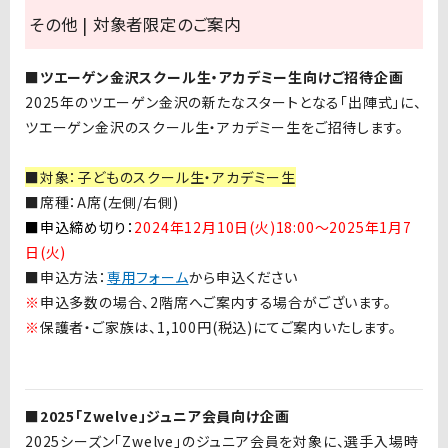
その他 | 対象者限定のご案内
■ツエーゲン金沢スクール生・アカデミー生向けご招待企画
2025年のツエーゲン金沢の新たなスタートとなる「出陣式」に、
ツエーゲン金沢のスクール生・アカデミー生をご招待します。
■対象：子どものスクール生・アカデミー生
■席種：
A
席
(
左側
/
右側
)
■申込締め切り：
2024年12月10日(火)18:00〜2025年1月7
日(火
)
■
申込方法：
専用フォーム
から申込ください
※
申込多数の場合、
2
階席へご案内する場合がございます。
※
保護者・ご家族は、
1,100
円
(
税込
)
にてご案内いたします。
■2025「Zwelve」ジュニア会員向け企画
2025シーズン「
Zwelve
」のジュニア会員を対象に、選手入場時