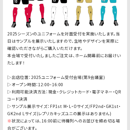
2025シーズンのユニフォームを対面受付を実施いたします。当
日はサンプルを展示いたしますので、生地やデザインを実際に
確認いただきながらご購入いただけます。
本会場で受付いたしましたご注文は、ホーム開幕前にお届けい
たします！
▷出店位置：
2025
ユニフォーム受付会場
(
第
9
会議室
)
▷
オープン時間：
12:00~16:00
▷
利用可能決済方法：現金・クレジットカード・電子マネー・
QR
コード決済
▷サンプル展示サイズ：FP1st M・L・Oサイズ/FP2nd・GK1st・
GK2nd Lサイズ(レプリカキッズユニの展示はありません)
※
状況によっては、
16:00
前に待機列へのお並びを締め切る場
合がございます。