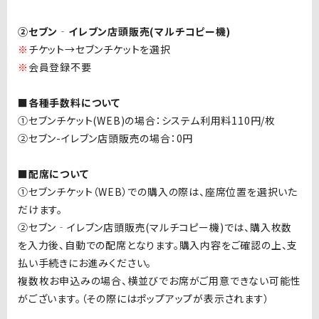
②セブン‐イレブン店頭販売(マルチコピー機
)
※
チケット→セブンチケットを選択
※
会員登録不要
■各種手数料について
①セブンチケット(WEB)の場合：システム利用料
110
円
/
枚
②セブン-イレブン店頭販売の場合：
0
円
■配席について
①セブンチケット（
WEB
）での購入の際は、座席位置を選択いた
だけます。
②セブン‐イレブン店頭販売
(
マルチコピー機
)
では、購入枚数
を入力後、自動での配席となります。購入内容をご確認の上、支
払い手続きにお進みください。
複数枚お申込みの場合、横並びでお席がご用意できない可能性
がございます。（その際にはポップアップが表示されます）