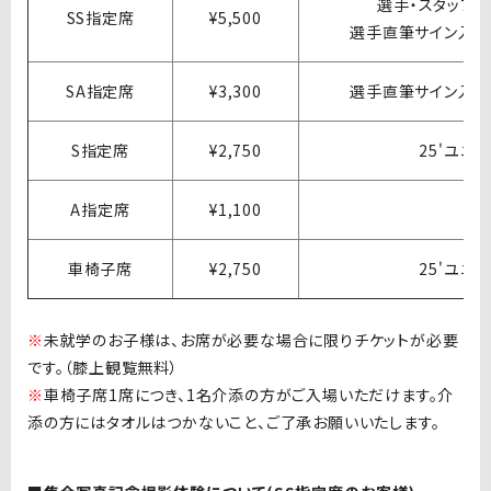
選手・スタッフ
SS指定席
¥5,500
選手直筆サイン入り
SA指定席
¥3,300
選手直筆サイン入り
S指定席
¥2,750
25'ユニ
A指定席
¥1,100
※
車椅子席
¥2,750
25'ユニ
※
未就学のお子様は、お席が必要な場合に限りチケットが必要
です。（膝上観覧無料）
※
車椅子席
1
席につき、
1
名介添の方がご入場いただけます。介
添の方にはタオルはつかないこと、ご了承お願いいたします。