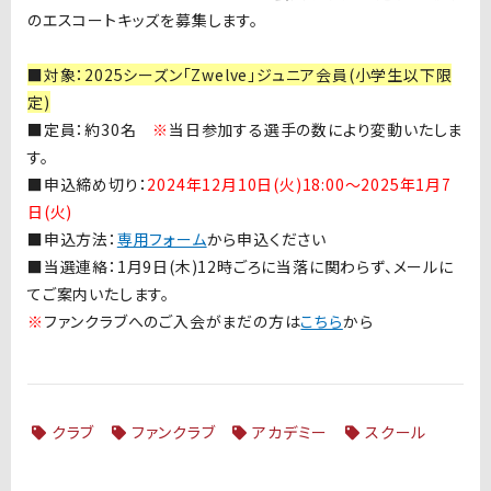
のエスコートキッズを募集します。
■対象：2025シーズン「Zwelve」ジュニア会員(小学生以下限
定
)
■
定員：約
30
名
※
当日参加する選手の数により変動いたしま
す。
■
申込締め切り：
2024年12月10日(火)18:00〜2025年1月7
日(火
)
■
申込方法：
専用フォーム
から申込ください
■当選連絡：
1
月
9
日
(
木
)12
時ごろに当落に関わらず、メールに
てご案内いたします。
※
ファンクラブへのご入会がまだの方は
こちら
から
クラブ
ファンクラブ
アカデミー
スクール