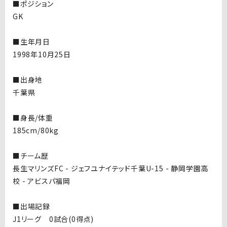
■ポジション
GK
■生年月日
1998年10月25日
■出身地
千葉県
■身長/体重
185cm/80kg
■チーム歴
長生マリンズFC - ジェフユナイテッド千葉U-15 - 静岡学園高
校 - アビスパ福岡
■出場記録
J1リーグ 0試合(0得点)