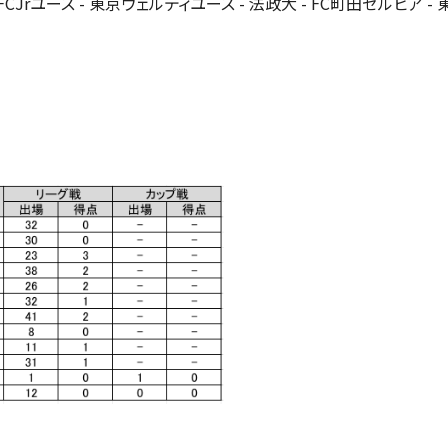
CJrユース - 東京ヴェルディユース - 法政大 - FC町田ゼルビア -