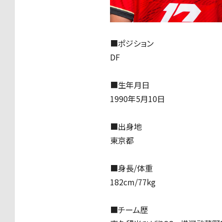
■ポジション
DF
■生年月日
1990年5月10日
■出身地
東京都
■身長/体重
182cm/77kg
■チーム歴