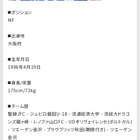
◼️ポジション
MF
◼️出身地
大阪府
◼️生年月日
1996年4月19日
◼️身長/体重
175cm/72kg
◼️チーム歴
聖隷JFC - ジュビロ磐田U-18 - 流通経済大学 - 流経大ドラゴ
ンズ龍ヶ崎 - レノファ山口FC - UDオリヴェイレンセ(ポルトガル)
- ツエーゲン金沢 - ブラウブリッツ秋田(期限付き) - ツエーゲン
金沢