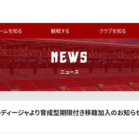
ームを知る
観戦する
クラブを知る
NEWS
ニュース
ディージャより育成型期限付き移籍加入のお知ら