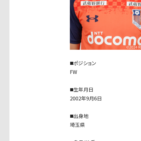
◼️ポジション
FW
◼️生年月日
2002年9月6日
◼️出身地
埼玉県