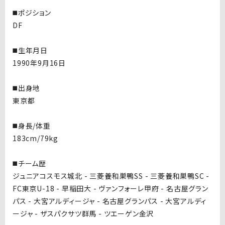
◼️ポジション
DF
◼️生年月日
1990年9月16日
◼️出身地
東京都
◼️身長/体重
183cm/79kg
◼️チーム歴
ジュニアコスモス城北 - 三菱養和巣鴨SS - 三菱養和巣鴨SC -
FC東京U-18 - 早稲田大 - ヴァンフォーレ甲府 - 名古屋グラン
パス - 大宮アルディージャ - 名古屋グランパス - 大宮アルディ
ージャ - ザスパクサツ群馬 - ツエーゲン金沢