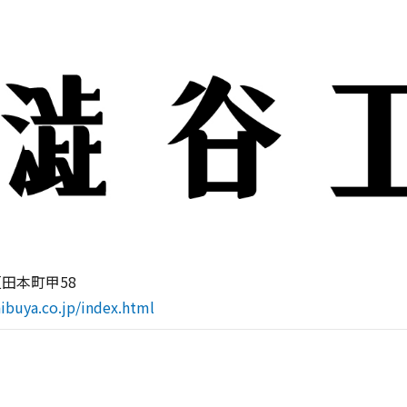
田本町甲58
ibuya.co.jp/index.html