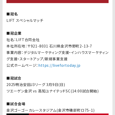
■冠名
LIFT スペシャルマッチ
■冠企業
社名：LIFT合同会社
本社所在地：〒921-8031 石川県金沢市野町2-13-7
事業内容：
デジタルマーケティング支援・
インハウスマーケティン
グ支援・
スタートアップ/新規事業支援
公式ホームページ：
https://livefortoday.jp
■冠試合
2025明治安田J3リーグ 3月9日(日)
ツエーゲン金沢 vs
高知ユナイテッドSC
(14:00試合開始)
■試合会場
金沢ゴーゴーカレースタジアム(金沢市磯部町ロ75-1)