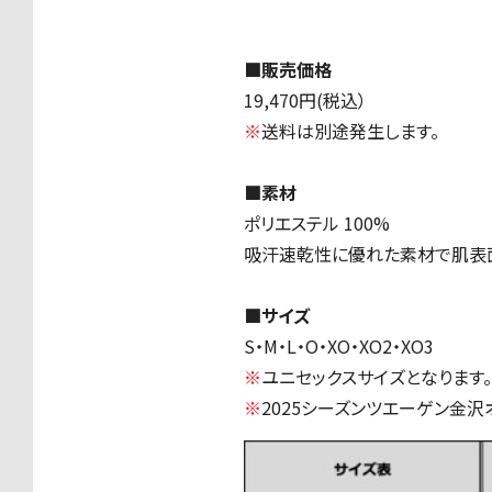
■販売価格
19,470円
(
税込）
※
送料は別途発生します。
■素材
ポリエステル
100%
吸汗速乾性に優れた素材で肌表面
■サイズ
S・
M
・
L
・
O
・
XO
・
XO2
・
XO3
※
ユニセックスサイズとなります。
※
2025シーズンツエーゲン金沢