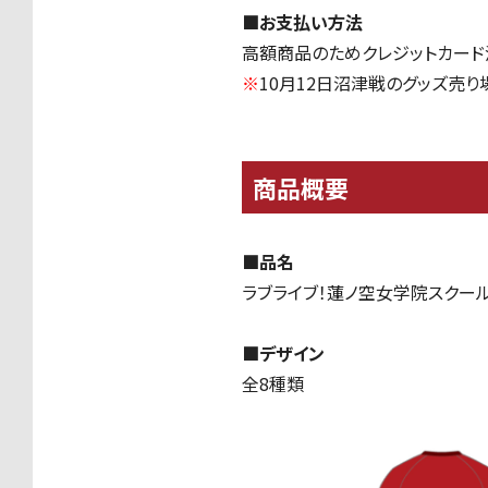
■お支払い方法
高額商品のためクレジットカード
※
10月
12
日沼津戦のグッズ売り
商品概要
■品名
ラブライブ！蓮ノ空女学院スクー
■デザイン
全8種類