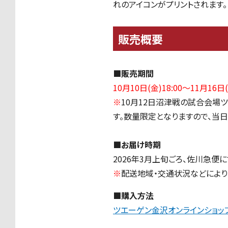
れのアイコンがプリントされます。
販売概要
■販売期間
10月10日(金)18:00〜11月16日(
※
10
月
12
日沼津戦の試合会場ツ
す。数量限定となりますので、当
■お届け時期
2026年
3
月上旬ごろ、佐川急便
※
配送地域・交通状況などにより
■購入方法
ツエーゲン金沢オンラインショッ