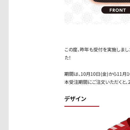
この度、昨年も受付を実施しまし
た！
期間は、
10
月
10
日
(
金
)
から
11
月
1
本受注期間にご注文いただくと、
デザイン