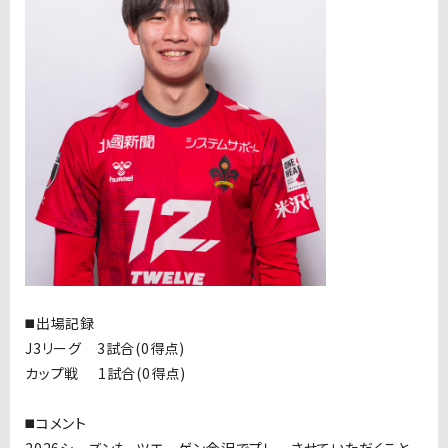
◼️出場記録
J3リーグ 3試合(0得点)
カップ戦 1試合(0得点)
◼️コメント