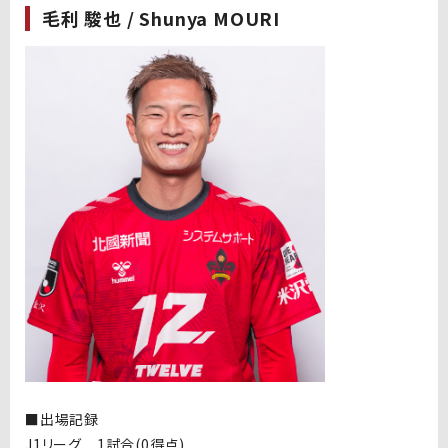
毛利 駿也 / Shunya MOURI
■出場記録
J1リーグ 1試合(0得点)