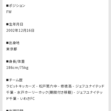
◼️ポジション
FW
◼️生年月日
2002年12月16日
◼️出身地
東京都
◼️身長/体重
186cm/75kg
◼️チーム歴
ラビットキッカーズ - 松戸第六中 - 修徳高 - ジェフユナイテッド
千葉 - 水戸ホーリーホック(期限付き移籍) - ジェフユナイテッ
ド千葉 - いわきFC
◼️出場記録