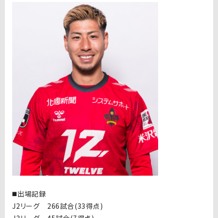
◼️出場記録
J2リーグ 266試合(33得点)
J3リーグ 45試合(7得点)