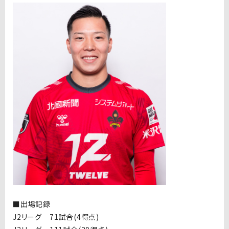
■出場記録
J2リーグ 71試合(4得点)