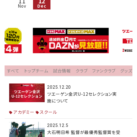
11
12
Nov
Dec
すべて
トップチーム
試合情報
クラブ
ファンクラブ
グッズ
2025.12.20
ツエーゲン金沢U-12セレクション実
施について
アカデミー
スクール
2025.12.5
大石明日希 監督が最優秀監督賞を受