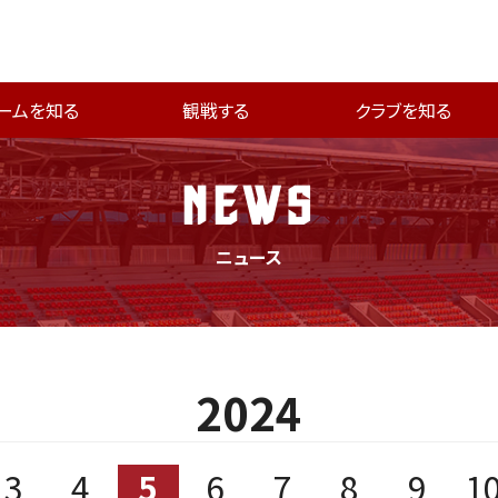
ームを知る
観戦する
クラブを知る
NEWS
ニュース
2024
3
4
5
6
7
8
9
1