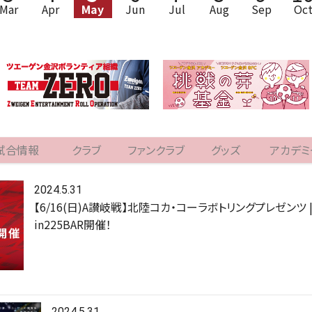
Mar
Apr
May
Jun
Jul
Aug
Sep
Oc
試合情報
クラブ
ファンクラブ
グッズ
アカデミ
2024.5.31
【6/16(日)A讃岐戦】北陸コカ・コーラボトリングプレゼンツ 
in225BAR開催！
2024.5.31