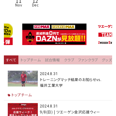
11
12
Nov
Dec
すべて
トップチーム
試合情報
クラブ
ファンクラブ
グッズ
2024.8.31
トレーニングマッチ結果のお知らせvs.
福井工業大学
トップチーム
2024.8.31
9/8(日) | ツエーゲン金沢応援ウィー