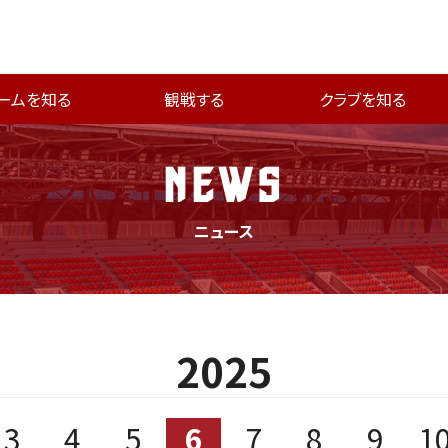
ームを知る
観戦する
クラブを知る
NEWS
ニュース
2025
3
4
5
6
7
8
9
1