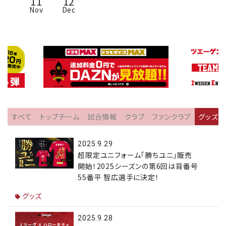
11
12
Nov
Dec
すべて
トップチーム
試合情報
クラブ
ファンクラブ
グッズ
2025.9.29
超限定ユニフォーム「勝ちユニ」販売
開始！2025シーズンの第6回は背番号
55番平 智広選手に決定！
グッズ
2025.9.28