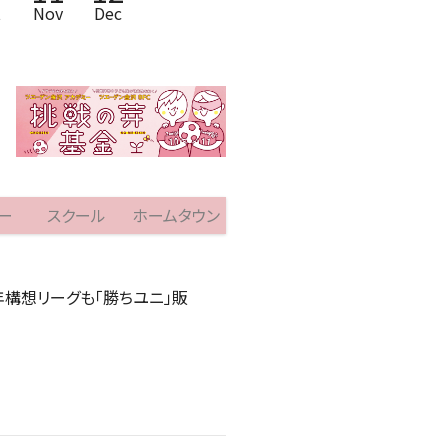
t
Nov
Dec
ー
スクール
ホームタウン
百年構想リーグも「勝ちユニ」販