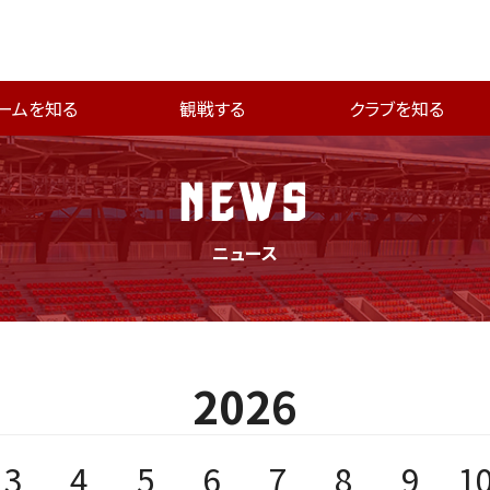
ームを知る
観戦する
クラブを知る
NEWS
ニュース
2026
3
4
5
6
7
8
9
1