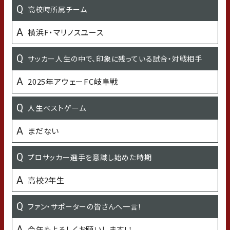
MBTI診断結果
高校時所属チーム
提唱者 INFJ型
横浜F・マリノスユース
最近嬉しかったこと
サッカー人生の中で、印象に残っている試合・対戦相手
今年も金沢で戦えること
2025年アウェーFC岐阜戦
最近の悩み
人生ベストゲーム
無し
まだない
子どもの頃の習い事
プロサッカー選手を意識し始めた時期
バレーボール
高校2年生
学生時代の得意な科目
ファン・サポーターの皆さんへ一言！
英語
今年もよろしくお願いします！！