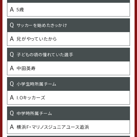
有村架純
5歳
好きな漫画・アニメ
サッカーを始めたきっかけ
あひるの空
兄がやっていたから
好きなTV番組 or Youtubeチャンネル
子どもの頃の憧れていた選手
相席食堂
中田英寿
愛車
小学生時所属チーム
トヨタ
I.Oキッカーズ
好きな言葉・座右の銘
中学時所属チーム
人事を尽くして天命を待つ
横浜F・マリノスジュニアユース追浜