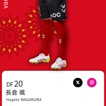
20
DF
長倉 颯
Hayate NAGAKURA