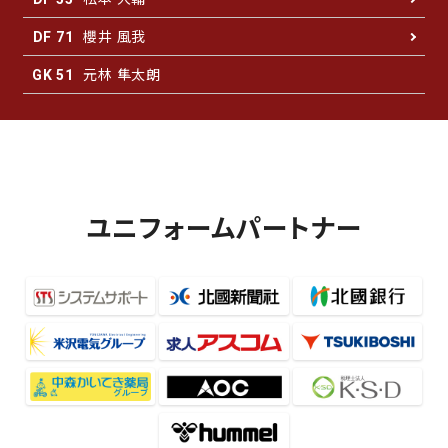
櫻井 風我
DF 71
元林 隼太朗
GK 51
ユニフォームパートナー