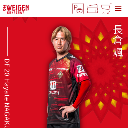
長倉 颯
DF 20 Hayate NAGAKURA