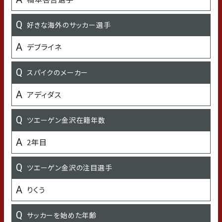
好きなご飯のおとも
好きな海外のサッカー選手
明太子
デブライネ
嫌いな食べ物
スパイクのメーカー
ない
アディダス
好きな（よく聴く）アーティストや音楽
ツエーゲン金沢在籍年数
藤井風
2年目
好きな芸能人
ツエーゲン金沢の注目選手
千鳥
りくう
好きな女性タレント・女優・歌手
サッカーを始めた年齢