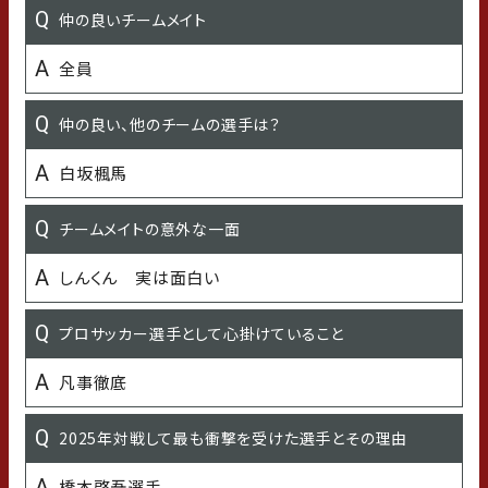
既存選手：石川県のおすすめスポット／新加入：石川県の
仲の良いチームメイト
行ってみたいところ
全員
エイム
仲の良い、他のチームの選手は？
もらって嬉しいプレゼント
白坂楓馬
スタバカード
チームメイトの意外な一面
苦手なこと
しんくん 実は面白い
今年「挑戦」したいこと
プロサッカー選手として心掛けていること
語学勉強
凡事徹底
好きな食べ物
2025年対戦して最も衝撃を受けた選手とその理由
春巻き
橋本啓吾選手