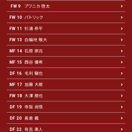
ブワニカ 啓太
FW 9
パトリック
FW 10
杉浦 恭平
FW 11
白輪地 敬大
FW 13
石原 崇兆
MF 14
西谷 優希
MF 15
毛利 駿也
DF 16
加藤 大樹
MF 17
大澤 朋也
FW 18
寺阪 尚悟
DF 19
長倉 颯
DF 20
有吉 勇人
DF 22