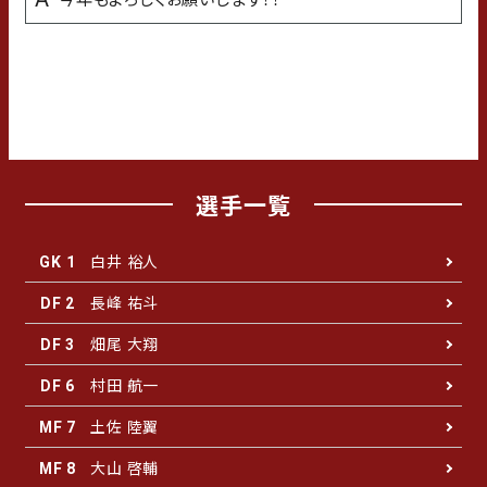
学生時代の苦手な科目
数学
選手一覧
白井 裕人
GK 1
長峰 祐斗
DF 2
畑尾 大翔
DF 3
村田 航一
DF 6
土佐 陸翼
MF 7
大山 啓輔
MF 8