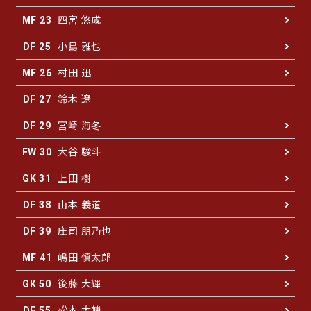
四宮 悠成
MF 23
小島 雅也
DF 25
村田 迅
MF 26
鈴木 遼
DF 27
宮崎 海冬
DF 29
大谷 駿斗
FW 30
上田 樹
GK 31
山本 義道
DF 38
庄司 朋乃也
DF 39
嶋田 慎太郎
MF 41
後藤 大輝
GK 50
松本 大輔
DF 55