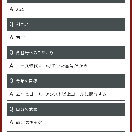
26.5
岩戸小学校
利き足
出身中学校
右足
岩戸中学校
背番号へのこだわり
出身高校
ユース時代につけていた番号だから
金沢総合高等学校
今年の目標
出身大学
去年のゴール・アシスト以上ゴールに関与する
法政大学
自分の武器
オフの過ごし方
両足のキック
サウナ