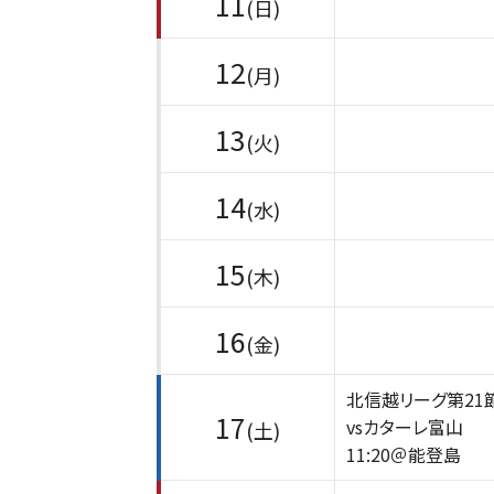
11
(日)
12
(月)
13
(火)
14
(水)
15
(木)
16
(金)
北信越リーグ第21
17
vsカターレ富山
(土)
11:20＠能登島