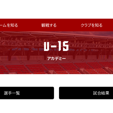
ームを知る
観戦する
クラブを知る
U-15
アカデミー
選手一覧
試合結果