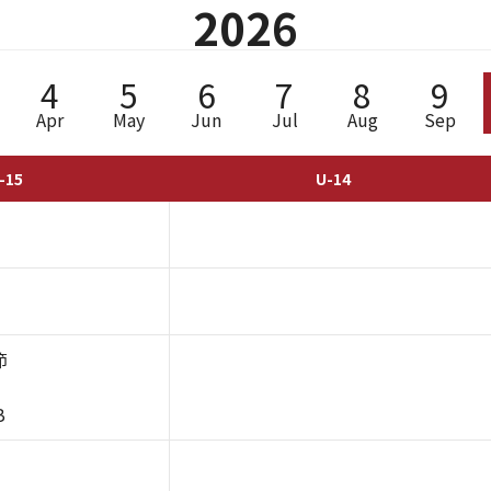
2026
4
5
6
7
8
9
Apr
May
Jun
Jul
Aug
Sep
-15
U-14
節
B