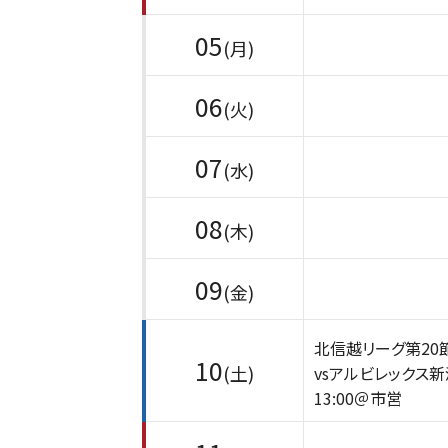
05
(月)
06
(火)
07
(水)
08
(木)
09
(金)
北信越リーグ第20
10
(土)
vsアルビレックス新
13:00＠市営