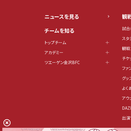
ニュースを見る
観
試合
チームを知る
スタ
トップチーム
観戦
アカデミー
チケ
ツエーゲン金沢BFC
ファ
グッ
よく
アウ
DAZ
出演