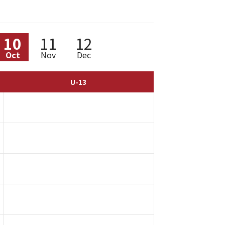
10
11
12
Oct
Nov
Dec
U-13