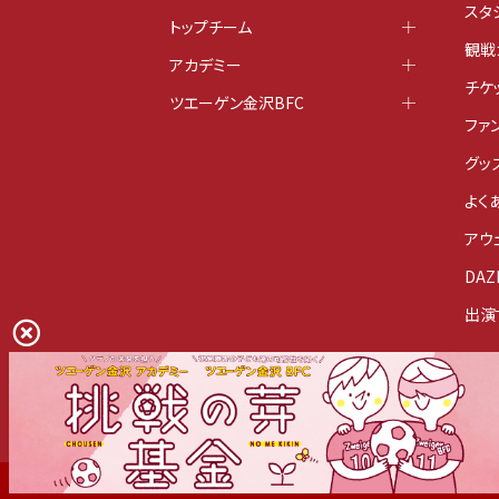
スタ
トップチーム
観戦
アカデミー
チケ
ツエーゲン金沢BFC
ファ
グッ
よく
アウ
DAZ
出演
お問い合わせ