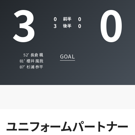
3
0
0
0
前半
3
0
後半
52’
長倉 颯
GOAL
81’
櫻井 風我
87’
杉浦 恭平
ユニフォームパートナー