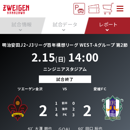
試合情報
試合データ
レポート
明治安田J2・J3リーグ百年構想リーグ WEST-Aグループ 第2節
2.15
14:00
(日)
ニンジニアスタジアム
試合終了
ツエーゲン金沢
VS
愛媛ＦＣ
2
2
1
0
前半
1
2
後半
4
3
PK
43’
大澤 朋也
60’
田口 裕也
GOAL