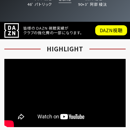
46’
パトリック
90+3’
阿部 稜汰
皆様の DAZN 視聴実績が
DAZN視聴
クラブの強化費の一部になります。
HIGHLIGHT