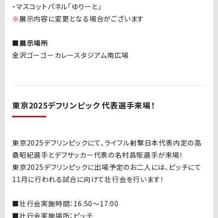
・マスコットパネル「ゆりーと」
※
展示内容に変更となる場合がございます
■展示場所
金沢ゴーゴーカレースタジアム
南広場
東京
2025
デフリンピック 代表選手来場！
東京
2025
デフリンピックにて、ライフル射撃日本代表内定の高
桑昭紀選手とデフサッカー代表の名村昌矩選手が来場！
東京
2025
デフリンピックに出場予定のお二人には、
ピッチにて
11
月に行われる試合に向けて壮行会を行います！
■壮行会実施時間：16:50〜17:00
■
壮行会実施場所：
ピッチ