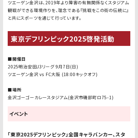
ツエーゲン金沢は、
2019
年より障害の有無関係なくスタジアム
観戦ができる環境作りを、理念である『挑戦をこの街の伝統に』
と共にスポーツを通じて行っています。
東京デフリンピック2025啓発活動
■開催日
2025明治安田
J3
リーグ
9
月
7
日
(
日
)
ツエーゲン金沢
vs FC
大阪
(18:00
キックオフ
)
■場所
金沢ゴーゴーカレースタジアム
(
金沢市磯部町ロ
75-1)
イベント
「東京
2025
デフリンピック」全国キャラバンカー、スタ