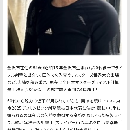
金沢市在住の
84
歳（昭和
1
５年金沢市生まれ）。20代後半でライ
フル射撃と出会い、国体での入賞や、マスターズ世界大会出場
など、実績を積み重ね、現在は全日本マスターズライフル射撃
選手権大会
80
歳以上の部で前人未到の
4
連覇中！
60代から聴力の低下が見られながらも、競技を続け、ついに東
京
2025
デフリンピック射撃競技日本代表に決定。競技中、手に
握られるのは金沢の伝統を象徴する金箔をあしらった特製ライ
フル銃。「異次元の狙撃手（スナイパー）」の異名を持つ高桑選手
が静寂の中で、迷いなく的の中心を射抜き続けます。