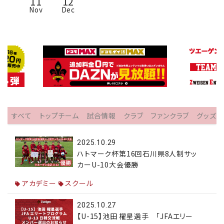
11
12
Nov
Dec
すべて
トップチーム
試合情報
クラブ
ファンクラブ
グッズ
2025.10.29
ハトマーク杯第16回石川県8人制サッ
カーU-10大会優勝
アカデミー
スクール
2025.10.27
【U-15】池田 櫂星選手 「JFAエリー