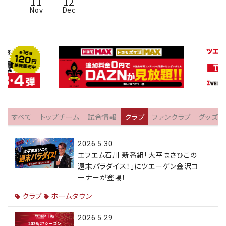
11
12
Nov
Dec
すべて
トップチーム
試合情報
クラブ
ファンクラブ
グッズ
2026.5.30
エフエム石川 新番組「大平まさひこの
週末パラダイス！」にツエーゲン金沢コ
ーナーが登場！
クラブ
ホームタウン
2026.5.29