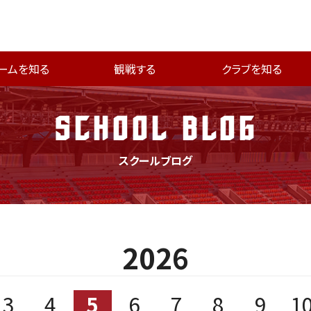
ームを知る
観戦する
クラブを知る
SCHOOL BLOG
スクールブログ
2026
3
4
5
6
7
8
9
1