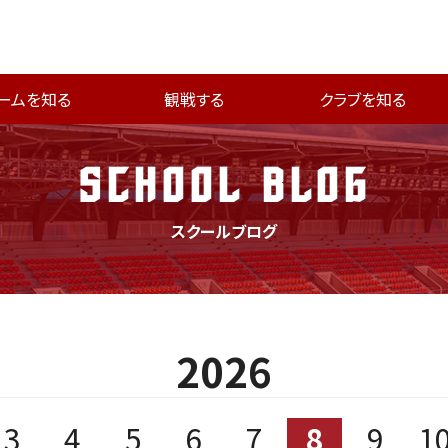
ームを知る
観戦する
クラブを知る
SCHOOL BLOG
スクールブログ
2026
3
4
5
6
7
8
9
1