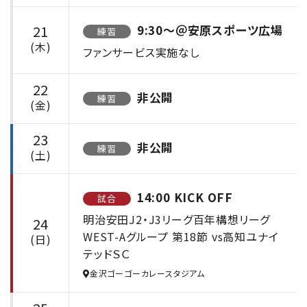
21
9:30〜＠安原スポーツ広場
練習
(木)
ファンサービス実施なし
22
非公開
練習
(金)
23
非公開
練習
(土)
14:00 KICK OFF
試合
明治安田J2・J3リーグ百年構想リーグ
24
WEST-Aグループ 第18節 vs高知ユナイ
(日)
テッドＳＣ
金沢ゴーゴーカレースタジアム