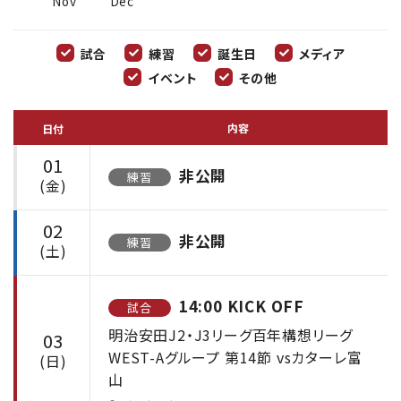
Nov
Dec
試合
練習
誕生日
メディア
イベント
その他
内容
日付
01
非公開
練習
(金)
02
非公開
練習
(土)
14:00 KICK OFF
試合
明治安田J2・J3リーグ百年構想リーグ
03
WEST-Aグループ 第14節 vsカターレ富
(日)
山