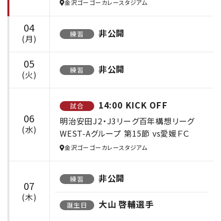
金沢ゴーゴーカレースタジアム
04
非公開
練習
(月)
05
非公開
練習
(火)
14:00 KICK OFF
試合
06
明治安田J2・J3リーグ百年構想リーグ
(水)
WEST-Aグループ 第15節 vs愛媛ＦＣ
金沢ゴーゴーカレースタジアム
非公開
練習
07
(木)
大山 啓輔選手
誕生日