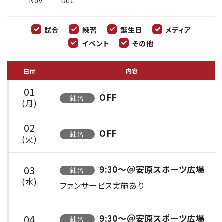
Nov
Dec
試合
練習
誕生日
メディア
イベント
その他
内容
日付
01
OFF
練習
(月)
02
OFF
練習
(火)
03
9:30〜＠安原スポーツ広場
練習
(水)
ファンサービス実施あり
04
9:30〜＠安原スポーツ広場
練習