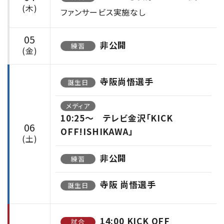
(木)
ファンサービス実施なし
05
非公開
練習
(金)
寺阪尚悟選手
誕生日
メディア
10:25〜 テレビ金沢「KICK
06
OFF!ISHIKAWA」
(土)
非公開
練習
寺阪 尚悟選手
誕生日
14:00 KICK OFF
試合