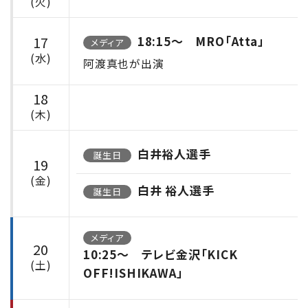
(火)
17
18:15〜 MRO「Atta」
メディア
(水)
阿渡真也が出演
18
(木)
白井裕人選手
誕生日
19
(金)
白井 裕人選手
誕生日
メディア
20
10:25〜 テレビ金沢「KICK
(土)
OFF!ISHIKAWA」