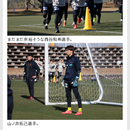
まだまだ余裕そうな西谷和希選手。
山ノ井拓己選手。