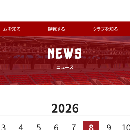
ームを知る
観戦する
クラブを知る
NEWS
ニュース
2026
3
4
5
6
7
8
9
1