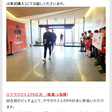
は事前購入)にてお越しくださいませ。
③ヤサガラスとPK対決 (
定員：1名様
)
試合前のピッチ上にて、ヤサガラスとの
PK
対決に参加いただけ
ます。