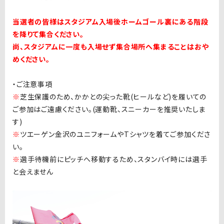
当選者の皆様はスタジアム入場後ホームゴール裏にある階段
を降りて集合ください。
尚、スタジアムに一度も入場せず集合場所へ集まることはおや
めください。
・ご注意事項
※
芝生保護のため、かかとの尖った靴
(
ヒールなど
)
を履いての
ご参加はご遠慮ください。
(
運動靴、スニーカーを推奨いたしま
す
)
※
ツエーゲン金沢のユニフォームや
T
シャツを着てご参加くださ
い。
※
選手待機前にピッチへ移動するため、スタンバイ時には選手
と会えません