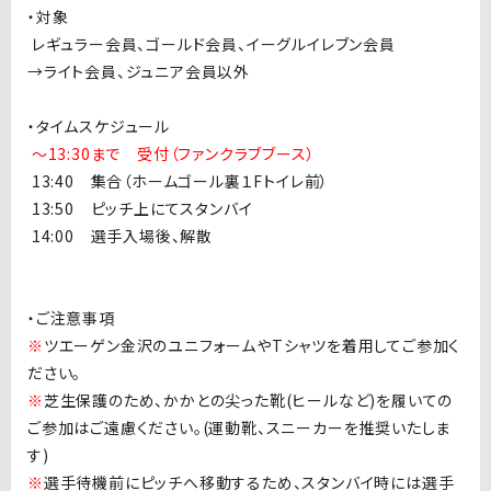
・対象
レギュラー会員、ゴールド会員、イーグルイレブン会員
→ライト会員、ジュニア会員以外
・タイムスケジュール
〜
13:30
まで 受付（ファンクラブブース）
1
3:40 集合（ホームゴール裏１
F
トイレ前）
1
3:50 ピッチ上にてスタンバイ
1
4:00 選手入場後、解散
・ご注意事項
※
ツエーゲン金沢のユニフォームや
T
シャツを着用してご参加く
ださい。
※
芝生保護のため、かかとの尖った靴
(
ヒールなど
)
を履いての
ご参加はご遠慮ください。
(
運動靴、スニーカーを推奨いたしま
す
)
※
選手待機前にピッチへ移動するため、スタンバイ時には選手