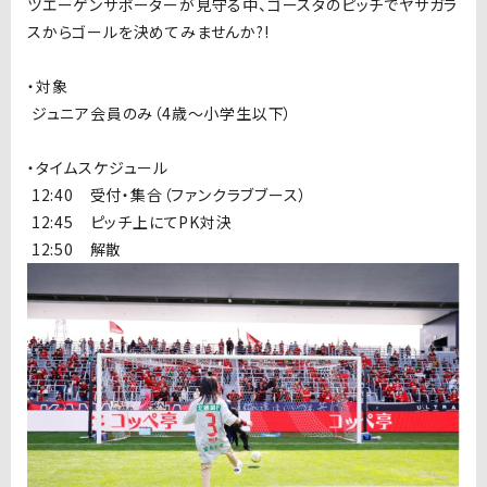
ツエーゲンサポーターが見守る中、ゴースタのピッチでヤサガラ
スからゴールを決めてみませんか?!
・対象
ジュニア会員のみ（
4
歳〜小学生以下）
・タイムスケジュール
1
2:40 受付・集合（ファンクラブブース）
1
2:45 ピッチ上にて
PK
対決
1
2:50 解散