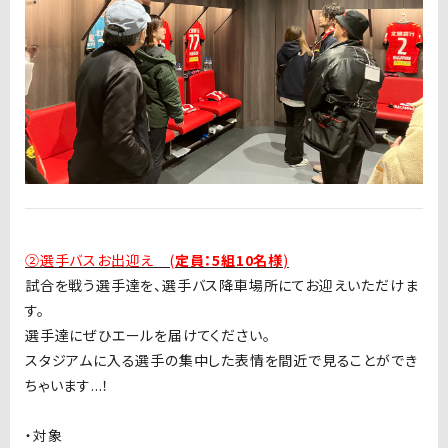
②選手バスお出迎え (
定員：5組10名様
)
試合を戦う選手達を、選手バス降車場所にてお迎えいただけま
す。
選手達にぜひエールを届けてください。
スタジアムに入る選手の集中した表情を間近で見ることができ
ちゃいます...！
・対象