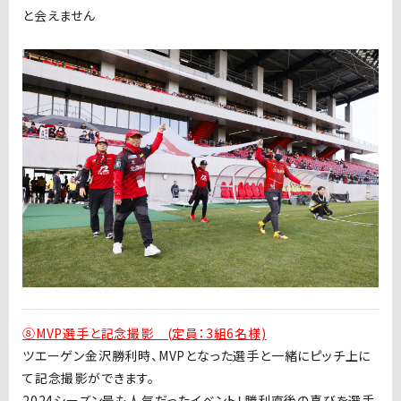
と会えません
⑧MVP
選手と記念撮影 (定員：3組6名様)
ツエーゲン金沢勝利時、
MVP
となった選手と一緒にピッチ上に
て記念撮影ができます。
2024シーズン最も人気だったイベント！勝利直後の喜びを選手