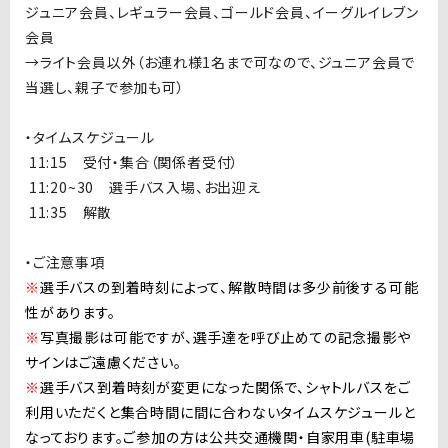
ジュニア会員、レギュラー会員、ゴールド会員、イーグルイレブン
会員
→
ライト会員以外（お連れ様
1
名まで可なので、ジュニア会員で
当選し、親子で参加も可）
・タイムスケジュール
11:15 受付・集合（関係者受付）
11
:20~30 選手バス入場、お出迎え
11
:35 解散
・ご注意事項
※
選手バスの到着時刻によって、解散時間は多少前後する可能
性があります。
※
写真撮影は可能ですが、選手達を呼び止めての記念撮影や
サインはご遠慮ください。
※
選手バス到着時刻が変更になった関係で、シャトルバスをご
利用いただくと集合時間に間に合わないタイムスケジュールと
なっております。
ご参加の方は公共交通機関・自家用車(駐車場