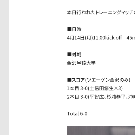
本日行われたトレーニングマッチ
■日時
4月14日(月)11:00kick off 45
■対戦
金沢星稜大学
■スコア(ツエーゲン金沢のみ)
1本目 3-0(土信田悠生×3)
2本目 3-0(平智広、杉浦恭平、沖
Total 6-0