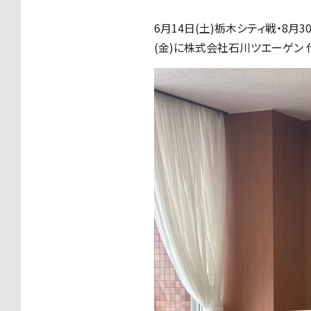
6⽉14⽇(土)栃木シティ戦・8
(金)に株式会社石川ツエーゲン