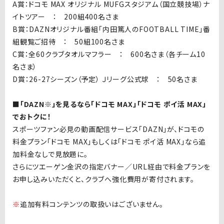
A賞：ドコモ MAX オリジナル MUFGスタジアム（国立競技場）ナ
イトツアー ： 200組400名さま
B賞：DAZNオリジナル番組「内田篤人のFOOTBALL TIME」番
組観覧ご招待 ： 50組100名さま
C賞：全60クラブタオルマフラー ： 600名さま（各チーム10
名さま）
D賞：26-27シーズン（予定） Ｊリーグ公式球 ： 50名さま
■「DAZN※」を見るなら「ドコモ MAX」「ドコモ ポイ活 MAX」
でおトクに！
スポーツファン必見の動画配信サービス「DAZN」が、ドコモの
料金プラン「ドコモ MAX」もしくは「ドコモ ポイ活 MAX」なら追
加料金なしで見放題に。
さらにツエーゲン金沢の指定バナー／URL経由で料金プランを
お申し込みいただくと、クラブへ強化費用が寄付されます。
※
追加有料コンテンツの取扱いはございません。