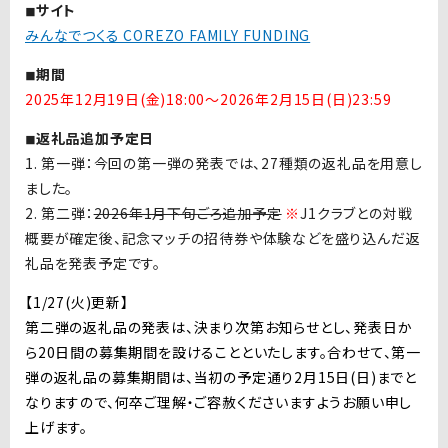
◾︎サイト
みんなでつくる COREZO FAMILY FUNDING
◾︎期間
2025年12月19日(金)18:00〜2026年2月15日(日)23:59
◾︎返礼品追加予定日
1. 第一弾：今回の第一弾の発表では、27種類の返礼品を用意し
ました。
2. 第二弾：
2026年1月下旬ごろ追加予定
※
J1クラブとの対戦
概要が確定後、記念マッチの招待券や体験などを盛り込んだ返
礼品を発表予定です。
【1/27(火)更新】
第二弾の返礼品の発表は、決まり次第お知らせとし、発表日か
ら20日間の募集期間を設けることといたします。
合わせて、第一
弾の返礼品の募集期間は、当初の予定通り2月15日(日)までと
なりますので、何卒ご理解・ご容赦くださいますようお願い申し
上げます。