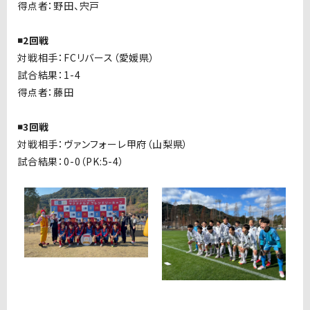
得点者：
野田、宍戸
◾️2回戦
対戦相手：FC
リバース（愛媛県）
試合結果：
1-4
得点者：
藤田
◾️3回戦
対戦相手：
ヴァンフォーレ甲府（山梨県）
試合結果：
0-0（PK:5-4）