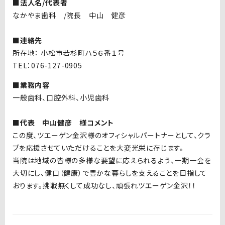
■法人名/代表者
なかやま歯科
/
院長 中山 健彦
■連絡先
所在地： 小松市若杉町ハ５６番１号
TEL：076-127-0905
■業務内容
一般歯科、口腔外科、小児歯科
■代表 中山健彦 様コメント
この度、ツエーゲン金沢様のオフィシャルパートナーとして、クラ
ブを応援させていただけることを大変光栄に存じます。
当院は地域の皆様の多様な要望に応えられるよう、一期一会を
大切にし、健口（健康）で豊かな暮らしを支えることを目指して
おります。挑戦無くして成功なし、頑張れツエーゲン金沢！！