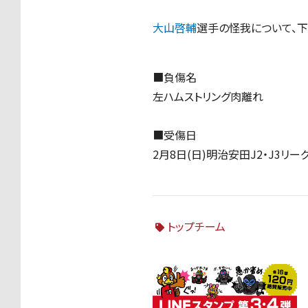
大山啓輔
選⼿の怪我について、下
■負傷名
左ハムストリング肉離れ
■受傷日
2月8日(日)明治安田J2・J3
トップチーム