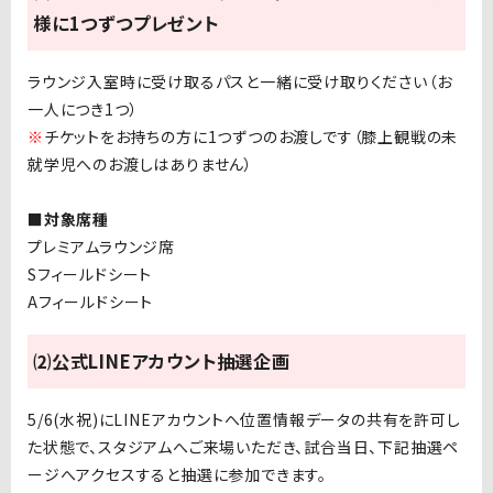
様に1つずつプレゼント
ラウンジ入室時に受け取るパスと一緒に受け取りください（お
一人につき1つ）
※
チケットをお持ちの方に1つずつのお渡しです（膝上観戦の未
就学児へのお渡しはありません）
■対象席種
プレミアムラウンジ席
Sフィールドシート
Aフィールドシート
⑵公式LINEアカウント抽選企画
5/6(水祝)に
LINEアカウントへ位置情報データの共有を許可し
た状態で、スタジアムへご来場いただき、試合当日、下記抽選ペ
ージへアクセスすると抽選に参加できます。