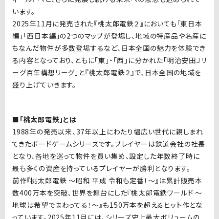
います。
2025年11月に発売された『桃太郎電鉄２』においても「東日本
編」「西日本編」の2つのマップが登場し、地域の特産品や名産に
ちなんだ物件が多数登場するなど、日本全国の魅力を体験でき
る内容となっており、ともに「東」・「西」に分かれた「明治安田Ｊリ
ーグ百年構想リーグ」と『桃太郎電鉄２』で、日本全国の地域を
盛り上げていきます。
■「桃太郎電鉄」とは
1988年の発売以来、37年以上にわたり幅広い世代に親しまれ
てきたボードゲームシリーズです。プレイヤーは鉄道会社の社長
となり、各地を巡って物件を買い集め、設定した年数終了時に
最も多くの資産を持っているプレイヤーが勝利となります。
前作『桃太郎電鉄 ～昭和 平成 令和も定番！～』は累計販売本
数400万本を突破、世界を舞台にした『桃太郎電鉄ワールド ～
地球は希望でまわってる！～』も150万本を超えるヒット作とな
っています。2025年11月には、シリーズ史上最大ボリュームの