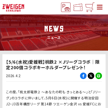
NEWS
ニュース
【5/6(水祝)愛媛戦】桃鉄2 ×Jリーグコラボ｜限
定200個コラボキーホルダープレゼント！
2026.4.2
この度、「
桃太郎電鉄２ ～あなたの町も きっとある～
」と「Jリー
グ」のコラボに伴いまして、5月6日(水祝)に開催する明治安田
J2・J3百年構想リーグ 第14節 ツエーゲン金沢 vs 愛媛FCにお