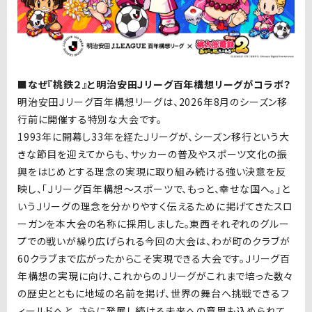
■なぜ『桃鉄２』と明治安田Ｊリーグ百年構想リーグがコラボ？
明治安田Ｊリーグ百年構想リーグは、2026年8月のシーズン移
行前に開催する特別な大会です。
1993年に開幕し33年を経たＪリーグが、シーズン移行という大
きな節目を迎えてからも、サッカーの普及やスポーツ文化の振
興をはじめとする理念の実現に取り組み続ける強い決意を反
映し、「Ｊリーグ百年構想～スポーツで、もっと、幸せな国へ。」と
いうＪリーグの理念を分かりやすく伝えるために掲げてきたスロ
ーガンを本大会の名称に採用しました。東西それぞれのグルー
プでの戦いが繰り広げられる今回の大会は、わが町のクラブが
60クラブまで広がったからこそ実現できる大会です。Ｊリーグ百
年構想の実現に向け、これからのＪリーグがこれまで培った数々
の歴史とともに地域の名前を掲げ、世界の舞台へ挑戦できるフ
ィールドへと、さらに発展し続ける未来への意思も込められて