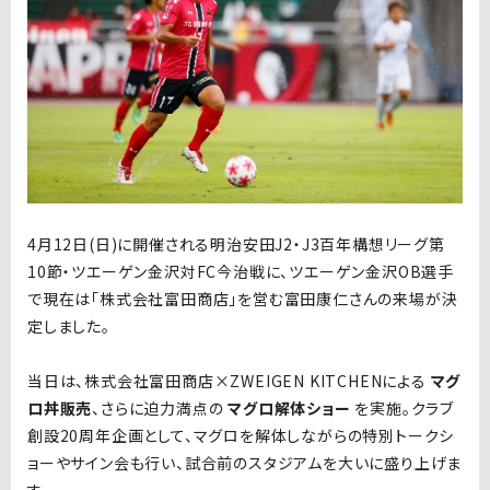
4月12日(日)に開催される明治安田J2・J3百年構想リーグ第
10節・ツエーゲン金沢対FC今治戦に、ツエーゲン金沢OB選手
で現在は「株式会社富田商店」を営む
富田康仁さんの
来場が決
定しました。
当日は、株式会社富田商店×ZWEIGEN KITCHENによる
マグ
ロ丼販売
、さらに迫力満点の
マグロ解体ショー
を実施。クラブ
創設20周年企画として、マグロを解体しながらの
特別トークシ
ョーやサイン会
も行い、試合前のスタジアムを大いに盛り上げま