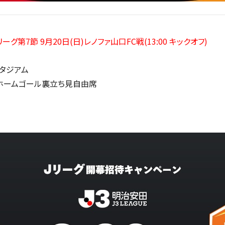
3リーグ第7節 9月20日(日)レノファ山口FC戦(
13:00 キックオフ
)
タジアム
、ホームゴール裏立ち見自由席