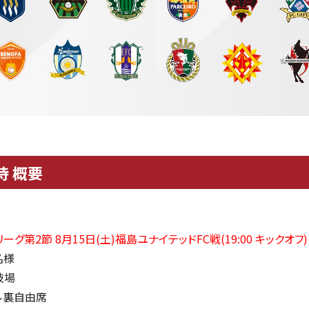
待 概要
3リーグ第2節 8月15日(土)福島ユナイテッドFC戦(
19:00 キックオフ
)
名様
技場
ル裏自由席