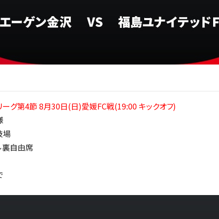
リーグ第4節 8月30日(日)愛媛FC戦(
19:00 キックオフ
)
様
技場
ル裏自由席
で