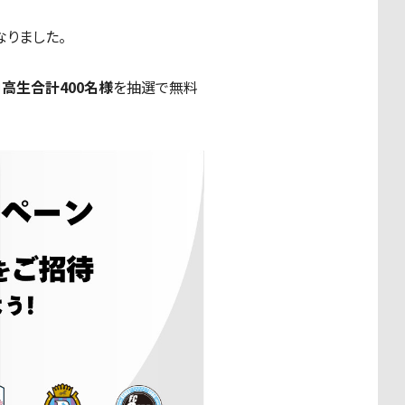
なりました。
中高生合計400名様
を抽選で無料