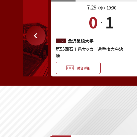
7.29
19:00
（水）
0
1
-
結果
RESULT
金沢星稜大学
VS
第55回石川県サッカー選手権大会決
勝
試合詳細