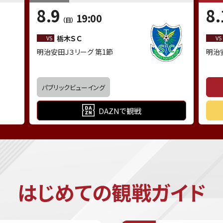
8.9
8.
19:00
（日）
栃木ＳＣ
VS
VS
明治安田Ｊ３リーグ 第1節
明治
パブリックビューイング
DAZNで観戦
はじめての観戦ガイド