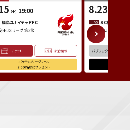
15
8.23
19:00
18:0
（土）
（日）
福島ユナイテッドＦＣ
ＳＣ相模原
VS
安田Ｊ３リーグ 第2節
明治安田Ｊ３リーグ 第3
パブリックビューイング
チケット
試合情報
ポケモンJリーグフェス
D
7,000名様にプレゼント