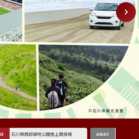
石川県西部緑地公園陸上競技場
相模原ギオ
ME
AWAY