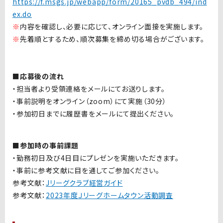
https://f.msgs.jp/webapp/form/20165_pvdb_494/ind
ex.do
※
内容を確認し、必要に応じて、オンライン面接を実施します。
※
先着順とするため、順次募集を締め切る場合がございます。
■応募後の流れ
・担当者より受領連絡をメールにてお送りします。
・事前説明をオンライン（zoom）にて実施（30分）
・参加初日までに履歴書をメールにて提出ください。
■参加時の事前課題
・勤務初日及び4日目にプレゼンを実施いただきます。
・事前に参考文献に目を通してご参加ください。
参考文献：
Jリーグクラブ経営ガイド
参考文献：
2023年度Ｊリーグホームタウン活動調査