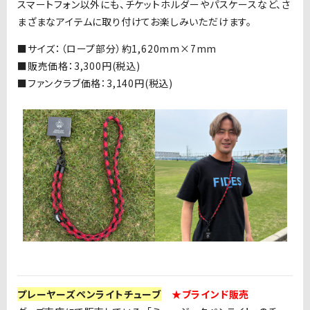
スマートフォン以外にも、チケットホルダーやパスケースなど、さ
まざまなアイテムに取り付けてお楽しみいただけます。
■サイズ：（ロープ部分）約
1,620mm×7mm
■
販売価格：3
,300
円
(
税込
)
■
ファンクラブ価格：3
,140
円
(
税込
)
プレーヤーズペンライトチューブ
★ブラインド販売