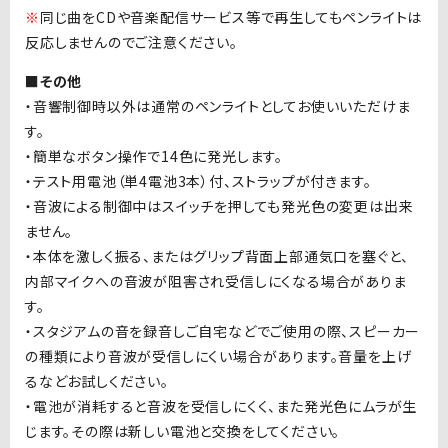
※
同じ曲を
CD
や音楽配信サービス等で再生してもペンライトは
反応しませんのでご注意ください。
■その他
・音響制御時以外は通常のペンライトとしてお使いいただけま
す。
・簡単なボタン操作で
14
色に発光します。
・テスト用電池（単
4
電池
3
本）付、ストラップが付きます。
・音波による制御中はスイッチを押しても発光色の変更は出来
ません。
・本体を激しく振る、またはグリップ背面上部通気口を塞ぐと、
内部マイクへの音波が阻害され受信しにくなる場合がありま
す。
・スタジアムの音を録音しご自宅などでご使用の際、スピーカー
の種類により音波が受信しにくい場合があります。音量を上げ
るなどお試しください。
・電池が消耗すると音波を受信しにくく、また発光色にムラが生
じます。その際は新しい電池と交換をしてください。