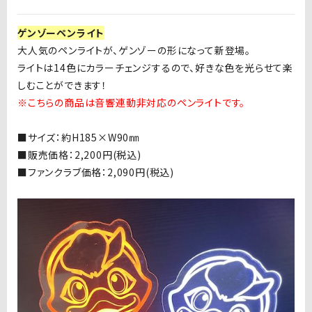
ゲンゾーペンライト
大人気のペンライトが、ゲンゾーの形になって新登場。
ライトは
14
色にカラーチェンジするので、好きな色を光らせて楽
しむことができます！
※こちらの商品は音響連動非対応のペンライトです。
■サイズ：約
H185×W90
㎜
■
販売価格：
2,200
円
(
税込
)
■
ファンクラブ価格：
2,090
円
(
税込
)