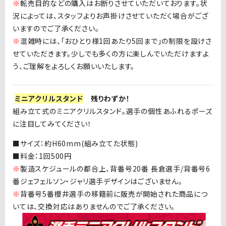
※
転売目的などの購入はお断りさせていただいております。状
況によっては、スタッフよりお声掛けさせていただく場合がござ
いますのでご了承ください。
※
混雑時には、「おひとり様
1
回あたり
5
回まで」の制限を設けさ
せていただきます。少しでも多くの方に楽しんでいただけますよ
う、ご理解をよろしくお願いいたします。
ミニアクリルスタンド
残りわずか！
組み立て式のミニアクリルスタンド。選手の個性あふれるポーズ
に注目してみてください！
■サイズ：約H60mm(組み立てた状態)
■料金：1
回
500
円
※
製造スケジュールの都合上、背番号
20
番 長倉選手
/
背番号
6
番ジェフェルソン・ジャリ選手デザインはございません。
※
背番号5番櫻井選手の移籍前に販売が開始された商品につ
いては、交換対応はありませんのでご了承ください。