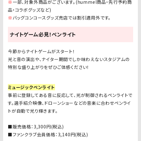
※
一部、対象外商品がございます。
(hummel
商品・先行予約商
品・コラボグッズなど
)
※
バッグコンコースグッズ売店では割引適用外です。
ナイトゲーム必見！ペンライト
今節からナイトゲームがスタート！
光と音の演出や、ナイター期間でしか味わえないスタジアムの
特別な盛り上がりをぜひご体感ください！
ミュージックペンライト
事前に登録してある音に反応して、光が制御されるペンライトで
す。選手紹介映像、ドローンショーなどの音楽に合わせペンライ
トが自動で光り輝きます。
■販売価格：
3,300
円
(
税込
)
■
ファンクラブ会員価格：
3,140
円
(
税込
)