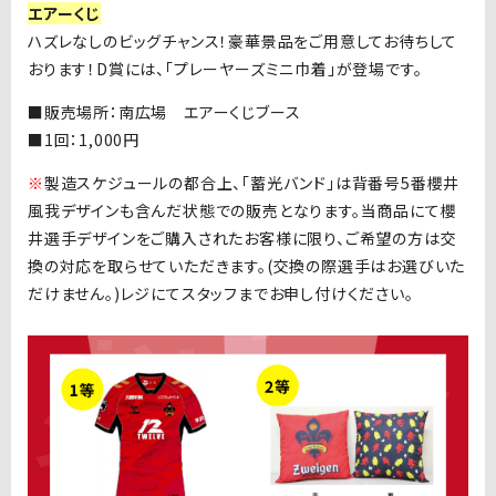
エアーくじ
ハズレなしのビッグチャンス！豪華景品をご用意してお待ちして
おります！
D
賞には、「プレーヤーズミニ巾着」が登場です。
■販売場所：南広場 エアーくじブース
■1
回：
1,000
円
※
製造スケジュールの都合上、「蓄光バンド」は背番号
5
番櫻井
風我デザインも含んだ状態での販売となります。当商品にて櫻
井選手デザインをご購入されたお客様に限り、ご希望の方は交
換の対応を取らせていただきます。
(
交換の際選手はお選びいた
だけません。
)
レジにてスタッフまでお申し付けください。