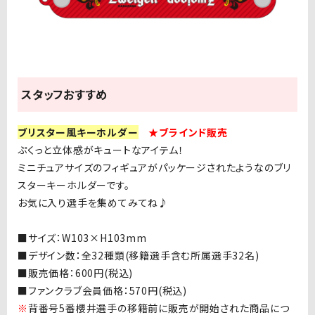
スタッフおすすめ
ブリスター風キーホルダー
★ブラインド販売
ぷくっと立体感がキュートなアイテム！
ミニチュアサイズのフィギュアがパッケージされたようなのブリ
スターキーホルダーです。
お気に入り選手を集めてみてね♪
■サイズ：
W103
×H103mm
■
デザイン数：全
32
種類
(移籍選手含む
所属選手
32
名
)
■
販売価格：
600
円
(
税込
)
■
ファンクラブ会員価格：
570
円
(
税込
)
※
背番号5番櫻井選手の移籍前に販売が開始された商品につ