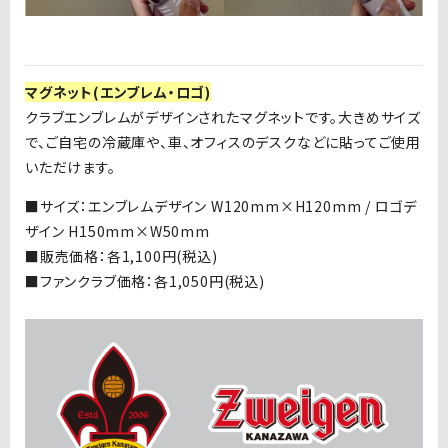
マグネット(エンブレム・ロゴ)
クラブエンブレムがデザインされたマグネットです。大きめサイズ
で、ご自宅の冷蔵庫や、車、オフィスのデスクなどに貼ってご使用
いただけます。
■サイズ：エンブレムデザイン
W120mm
×
H120mm /
ロゴデ
ザイン
H150mm
×
W50mm
■
販売価格：各
1,100
円
(
税込
)
■
ファンクラブ価格：各
1,050
円
(
税込
)