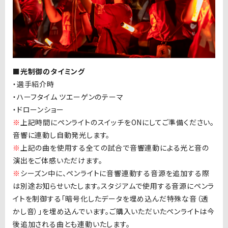
■光制御のタイミング
・選手紹介時
・ハーフタイム ツエーゲンのテーマ
・ドローンショー
※
上記時間にペンライトのスイッチを
ON
にしてご準備ください。
音響に連動し自動発光します。
※
上記の曲を使用する全ての試合で音響連動による光と音の
演出をご体感いただけます。
※
シーズン中に、ペンライトに音響連動する音源を追加する際
は別途お知らせいたします。スタジアムで使用する音源にペンラ
イトを制御する「暗号化したデータを埋め込んだ特殊な音（透
かし音）」を埋め込んでいます。ご購入いただいたペンライトは今
後追加される曲とも連動いたします。