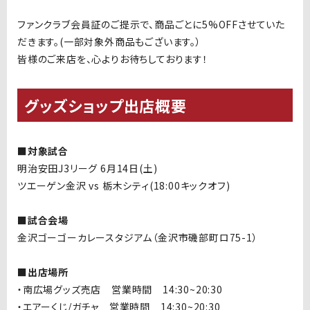
ファンクラブ会員証のご提示で、商品ごとに
5%OFF
させていた
だきます。
(
一部対象外商品もございます。）
皆様のご来店を、心よりお待ちしております！
グッズショップ出店概要
■対象試合
明治安田
J3
リーグ
6
月
14
日
(土
)
ツエーゲン金沢
vs
栃木シティ(
18:00
キックオフ)
■試合会場
金沢ゴーゴーカレースタジアム（金沢市磯部町ロ
75-1
）
■出店場所
・南広場グッズ売店 営業時間
14:30~20:30
・エアーくじ
/
ガチャ 営業時間
14:30~20:30