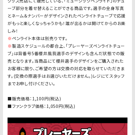
グッズ売店にて販売している、「ミュージックペンライト」のチュ
ーブ部分を着せ替えることができる商品です。選手の全身写真
とネーム＆ナンバーがデザインされたペンライトチューブで応援
がもっと楽しくなっちゃうかも！誰が出るかは開けてからのお楽
しみ！
※
ペンライト本体は別売りです。
※
製造スケジュールの都合上、「プレーヤーズペンライトチュー
ブ」は背番号
5
番櫻井風我選手のデザインも含んだ状態での販
売となります。当商品にて櫻井選手のデザインをご購入された
お客様に限り、ご希望の方は交換の対応を取らせていただきま
す。
(
交換の際選手はお選びいただけません。
)
レジにてスタッフ
までお申し付けください。
■販売価格：
1,100
円
(
税込
)
■
ファンクラブ価格：
1,050
円
(
税込
)