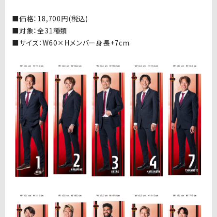
■価格：
18,700
円
(
税込
)
■
対象：全
31
種類
■
サイズ：
W60×H
メンバー身長
+7cm