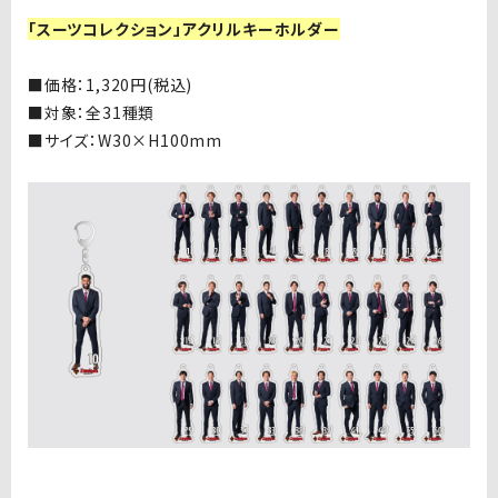
「スーツコレクション」アクリルキーホルダー
■価格：
1,320
円
(
税込
)
■
対象：全
31
種類
■
サイズ：
W30×H100mm