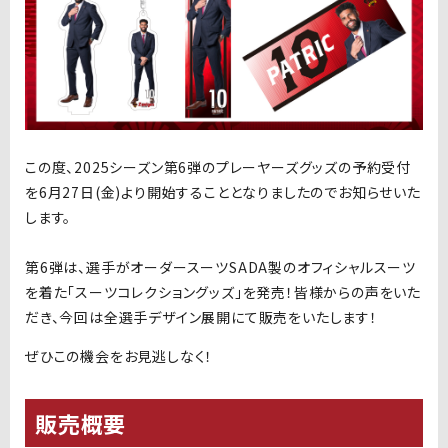
この度、
2025
シーズン第
6
弾のプレーヤーズグッズの予約受付
を
6
月
27
日
(
金
)
より開始することとなりましたのでお知らせいた
します。
第
6
弾は、選手がオーダースーツSADA製のオフィシャルスーツ
を着た「スーツコレクショングッズ」を発売！皆様からの声をいた
だき、今回は全選手デザイン展開にて販売をいたします！
ぜひこの機会をお見逃しなく！
販売概要