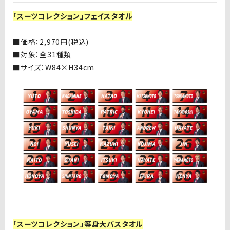
「スーツコレクション」フェイスタオル
■
価格：
2,970
円
(
税込
)
■
対象：全
31
種類
■
サイズ：
W84×H34cm
「スーツコレクション」等身大バスタオル