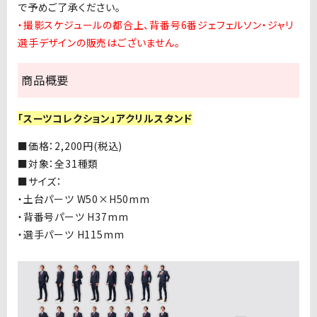
で予めご了承ください。
・撮影スケジュールの都合上、背番号6番ジェフェルソン・ジャリ
選手デザインの販売はございません。
商品概要
「スーツコレクション」アクリルスタンド
■価格：
2,200
円
(
税込
)
■
対象：全
31
種類
■
サイズ：
・土台パーツ
W50×H50mm
・背番号パーツ
H37mm
・選手パーツ
H115mm