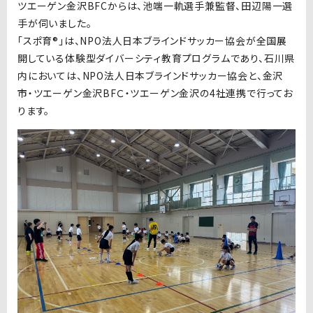
ツエーゲン金沢
BFCからは、
池端一軌選手兼監督、田辺陽一選
手が伺いました。
「スポ育
®
」は、
NPO
法人日本ブラインドサッカー協会が全国展
開している体験型ダイバーシティ教育プログラムであり、石川県
内においては、
NPO
法人日本ブラインドサッカー協会と、金沢
市・ツエーゲン金沢
BF
Ｃ・ツエーゲン金沢の
4
社連携で行ってお
ります。