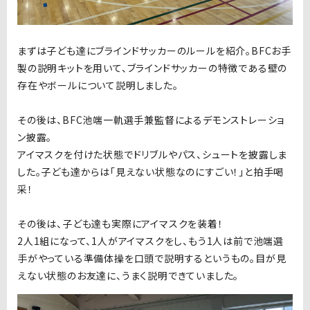
まずは子ども達にブラインドサッカーのルールを紹介。
BFC
お手
製の説明キットを用いて、ブラインドサッカーの特徴である壁の
存在やボールについて説明しました。
その後は、
BFC
池端一軌選手兼監督によるデモンストレーショ
ン披露。
アイマスクを付けた状態でドリブルやパス、シュートを披露しま
した。子ども達からは「見えない状態なのにすごい！」と拍手喝
采！
その後は、子ども達も実際にアイマスクを装着！
2
人
1
組になって、
1
人がアイマスクをし、もう
1
人は前で池端選
手がやっている準備体操を口頭で説明するというもの。目が見
えない状態のお友達に、うまく説明できていました。