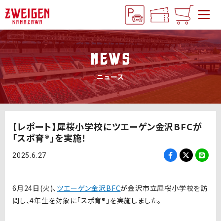
NEWS
ニュース
【レポート】犀桜小学校にツエーゲン金沢BFCが
「スポ育®」を実施！
2025.6.27
6
月
24
日
(
火
)
、
ツエーゲン金沢
BFC
が金沢市立犀桜小学校を訪
問し、
4
年生を対象に「スポ育
®
」を実施しました。