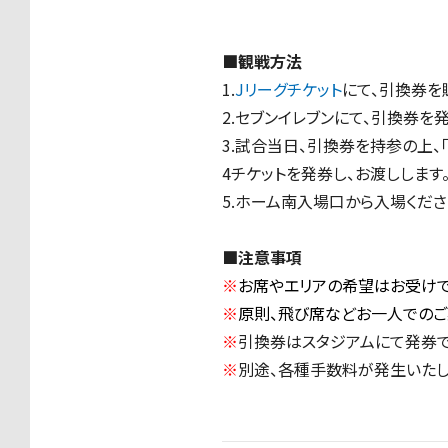
■観戦方法
1.
Jリーグチケット
にて、引換券を
2.セブンイレブンにて、引換券を発
3.試合当日、引換券を持参の上、
4チケットを発券し、お渡しします
5.ホーム南入場口から入場くださ
■注意事項
※
お席やエリアの希望はお受けで
※
原則、飛び席などお一人でのご
※
引換券はスタジアムにて発券で
※
別途、各種手数料が発生いたし