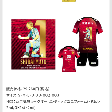
販売価格：
29,260
円（税込）
サイズ：
S
・
M
・
L
・
O
・
XO
・
XO2
・
XO3
種類：百年構想リーグオーセンティックユニフォーム
(FP1st・
2nd/GK1st
・
2nd)