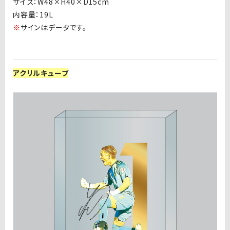
サイズ：
W48
×
H40
×
D15cm
内容量：
19L
※
サインはデータです。
アクリルキューブ