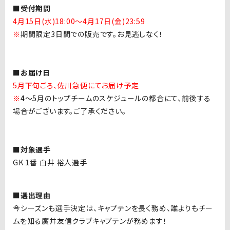
■受付期間
4月15日(水)18:00～4月17日(金
)23:59
※
期間限定
3
日間での販売です。お見逃しなく！
■お届け日
5月下旬ごろ、佐川急便にてお届け予定
※
4
〜5
月のトップチームのスケジュールの都合にて、前後する
場合がございます。ご了承ください。
■対象選手
GK 1
番 白井 裕人選手
■選出理由
今シーズンも選手決定は、キャプテンを長く務め、誰よりもチー
ムを知る廣井友信クラブキャプテンが務めます！