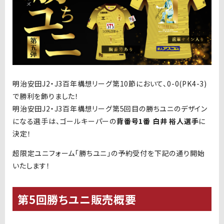
明治安田J2・J3百年構想リーグ
第10節において、0-0(PK4-3)
で勝利を飾りました！
明治安田J2・J3百年構想リーグ
第5回目の勝ちユニのデザイン
になる選手は、ゴールキーパーの
背番号1番 白井 裕人選手
に
決定！
超限定ユニフォーム「勝ちユニ」の予約受付を下記の通り開始
いたします！
第5回勝ちユニ販売概要